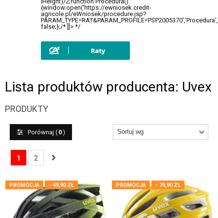
+
CZĘŚCI ROWEROWE
+
OUTLET
Lista produktów producenta: Uvex
PRODUKTY
Porównaj (
0
)
1
2
PROMOCJA
- 49,90 ZŁ
PROMOCJA
- 79,90 ZŁ