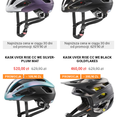
Najniższa cena w ciągu 30 dni
Najniższa cena w ciągu 30 dni
od promocji: 629.90 zł
od promocji: 629.90 zł
KASK UVEX RISE CC WE SILVER-
KASK UVEX RISE CC WE BLACK
PLUM MAT
GOLDFLAKES
520,00 zł
629,90 zł
460,00 zł
629,90 zł
PROMOCJA
- 109,90 ZŁ
PROMOCJA
- 200,90 ZŁ