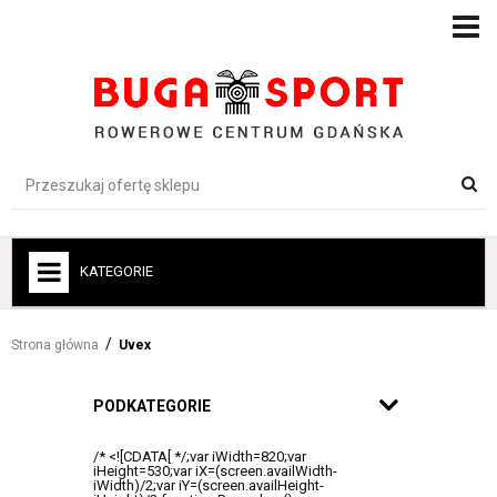
KATEGORIE
+
ROWERY
Strona główna
Uvex
+
ROWERY ELEKTRYCZNE
+
PODKATEGORIE
ROWERY DLA DZIECI
+
AKCESORIA ROWEROWE
+
ODZIEŻ-BUTY-OCHRONA