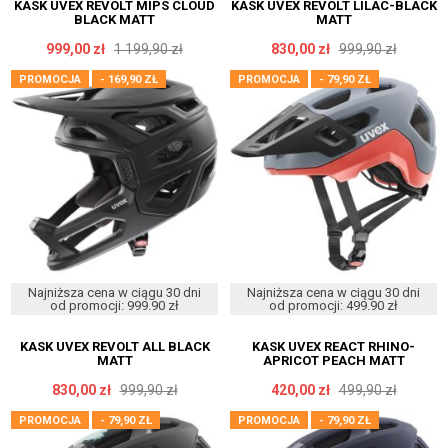
KASK UVEX REVOLT MIPS CLOUD
KASK UVEX REVOLT LILAC-BLACK
BLACK MATT
MATT
999,00 zł
1 199,90 zł
830,00 zł
999,90 zł
PROMOCJA
- 169,90 ZŁ
PROMOCJA
- 79,90 ZŁ
Najniższa cena w ciągu 30 dni
Najniższa cena w ciągu 30 dni
od promocji: 999.90 zł
od promocji: 499.90 zł
KASK UVEX REVOLT ALL BLACK
KASK UVEX REACT RHINO-
MATT
APRICOT PEACH MATT
830,00 zł
999,90 zł
420,00 zł
499,90 zł
PROMOCJA
- 79,90 ZŁ
PROMOCJA
- 79,90 ZŁ