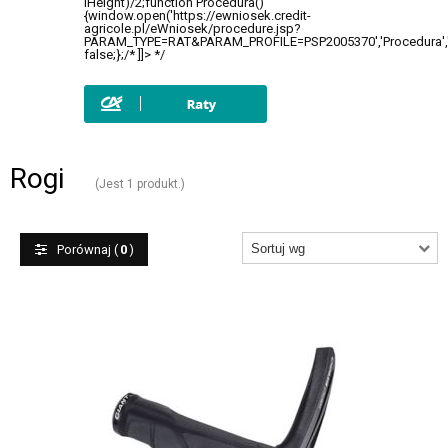
+
CZĘŚCI ROWEROWE
+
OUTLET
Rogi
(Jest 1 produkt.)
Porównaj (
0
)