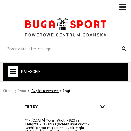
KATEGORIE
+
ROWERY
Strona główna
Części rowerowe
Rogi
+
ROWERY ELEKTRYCZNE
+
FILTRY
ROWERY DLA DZIECI
+
AKCESORIA ROWEROWE
+
ODZIEŻ-BUTY-OCHRONA