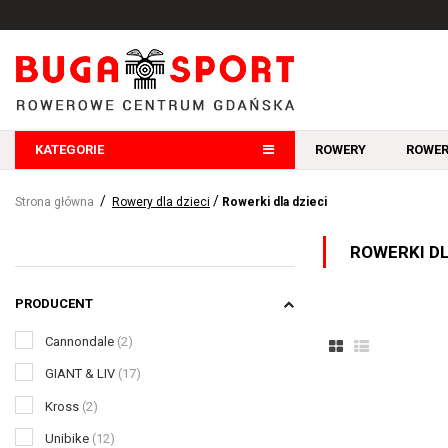
KATEGORIE
ROWERY
ROWER
Strona główna
Rowery dla dzieci
Rowerki dla dzieci
ROWERKI DL
PRODUCENT
Cannondale
(2)
GIANT & LIV
(17)
Kross
(2)
Unibike
(12)