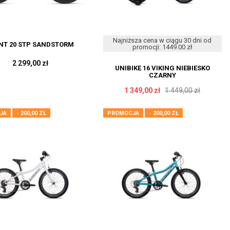
Najniższa cena w ciągu 30 dni od
NT 20 STP SANDSTORM
promocji: 1449.00 zł
2 299,00 zł
UNIBIKE 16 VIKING NIEBIESKO
CZARNY
1 349,00 zł
1 449,00 zł
JA
- 200,00 ZŁ
PROMOCJA
- 200,00 ZŁ