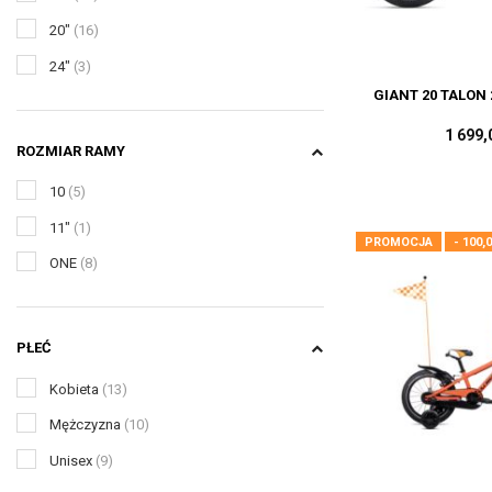
20"
(16)
24"
(3)
GIANT 20 TALON 
1 699,
ROZMIAR RAMY
10
(5)
11"
(1)
PROMOCJA
- 100,
ONE
(8)
PŁEĆ
Kobieta
(13)
Mężczyzna
(10)
Unisex
(9)