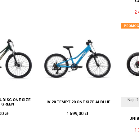
C
2 
PROMOC
Najniż
4 DISC ONE SIZE
LIV 20 TEMPT 20 ONE SIZE AI BLUE
 GREEN
00 zł
1 599,00 zł
UNIB
1 