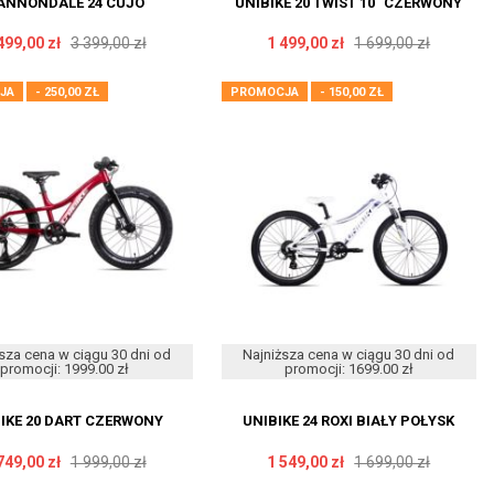
ANNONDALE 24 CUJO
UNIBIKE 20 TWIST 10" CZERWONY
499,00 zł
3 399,00 zł
1 499,00 zł
1 699,00 zł
JA
- 250,00 ZŁ
PROMOCJA
- 150,00 ZŁ
sza cena w ciągu 30 dni od
Najniższa cena w ciągu 30 dni od
promocji: 1999.00 zł
promocji: 1699.00 zł
IKE 20 DART CZERWONY
UNIBIKE 24 ROXI BIAŁY POŁYSK
749,00 zł
1 999,00 zł
1 549,00 zł
1 699,00 zł