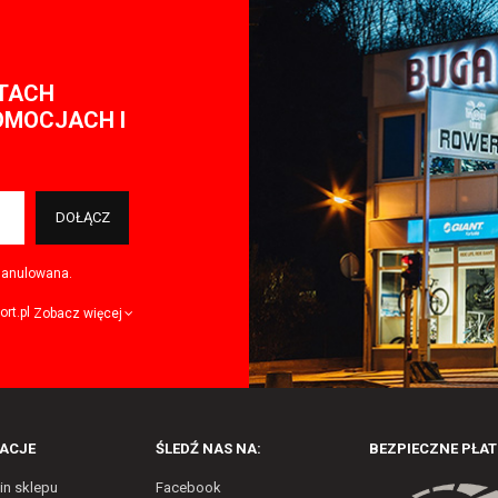
NTACH
OMOCJACH I
DOŁĄCZ
i anulowana.
rt.pl
Zobacz więcej
ACJE
ŚLEDŹ NAS NA:
BEZPIECZNE PŁAT
in sklepu
Facebook