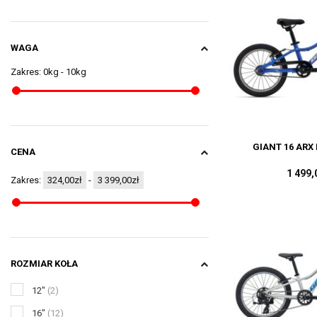
WAGA
0kg
-
10kg
Zakres:
GIANT 16 ARX
CENA
1 499,
324,00zł
-
3 399,00zł
Zakres:
ROZMIAR KOŁA
12"
(2)
16"
(12)