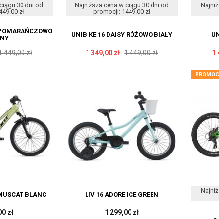
ciągu 30 dni od
Najniższa cena w ciągu 30 dni od
Najniż
449.00 zł
promocji: 1449.00 zł
G POMARAŃCZOWO
UNIBIKE 16 DAISY RÓŻOWO BIAŁY
UN
RNY
1 449,00 zł
1 349,00 zł
1 449,00 zł
1 
PROMOC
Najniż
 MUSCAT BLANC
LIV 16 ADORE ICE GREEN
00 zł
1 299,00 zł