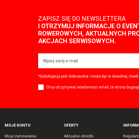
ZAPISZ SIĘ DO NEWSLETTERA
I OTRZYMUJ INFORMACJE O EVE
ROWEROWYCH, AKTUALNYCH PR
AKCJACH SERWISOWYCH.
*Subskrypcja jest dobrowolna i może być w dowolnej chwil
Chcę otrzymywać wiadomości email ze strony bugaspo
MOJE KONTO
OFERTY
INFORM
Moje zamówienia
Aktualne obniżki
Regulam