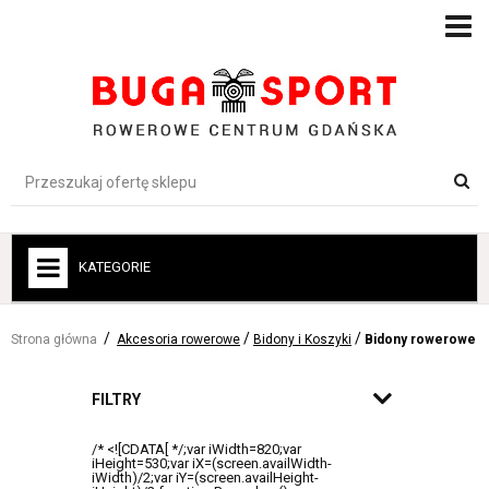
KATEGORIE
+
ROWERY
Strona główna
Akcesoria rowerowe
Bidony i Koszyki
Bidony rowerowe
+
ROWERY ELEKTRYCZNE
+
FILTRY
ROWERY DLA DZIECI
+
AKCESORIA ROWEROWE
+
ODZIEŻ-BUTY-OCHRONA