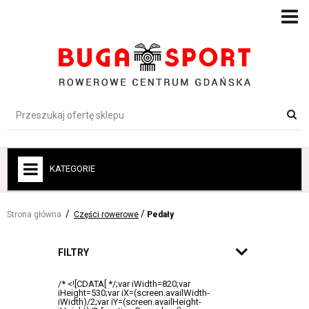
KATEGORIE
+
ROWERY
Strona główna
Części rowerowe
Pedały
+
ROWERY ELEKTRYCZNE
+
FILTRY
ROWERY DLA DZIECI
+
AKCESORIA ROWEROWE
+
ODZIEŻ-BUTY-OCHRONA