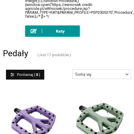
+
CZĘŚCI ROWEROWE
+
OUTLET
Pedały
(Jest 17 produktów.)
Porównaj (
0
)