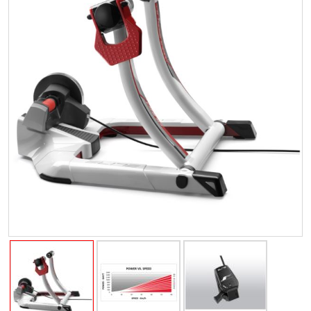
+
CZĘŚCI ROWEROWE
+
OUTLET