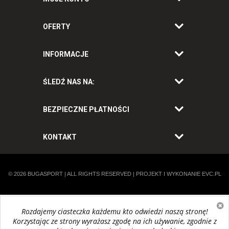
OFERTY
INFORMACJE
ŚLEDŹ NAS NA:
BEZPIECZNE PŁATNOŚCI
KONTAKT
© 2026
BUGASPORT
| ALL RIGHTS RESERVED | PROJEKT I WYKONANIE
EVC.PL
Home
Rozdajemy ciasteczka każdemu kto odwiedzi naszą stronę!
Opcje dostawy
Odstąpienie od umowy i zwrot
Korzystając ze strony wyrażasz zgodę na ich używanie, zgodnie z
+48 58 3000 321