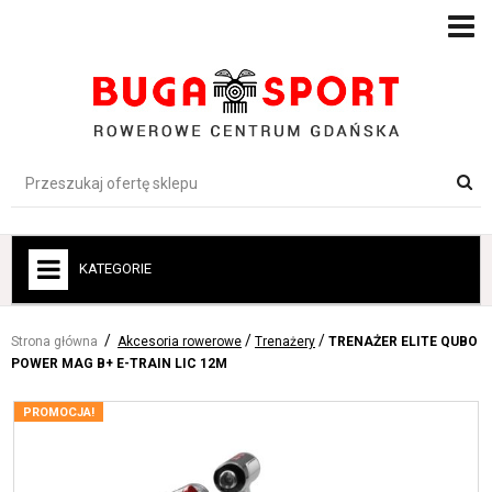
KATEGORIE
+
ROWERY
Strona główna
Akcesoria rowerowe
Trenażery
TRENAŻER ELITE QUBO
+
ROWERY ELEKTRYCZNE
POWER MAG B+ E-TRAIN LIC 12M
+
ROWERY DLA DZIECI
PROMOCJA!
+
AKCESORIA ROWEROWE
+
ODZIEŻ-BUTY-OCHRONA