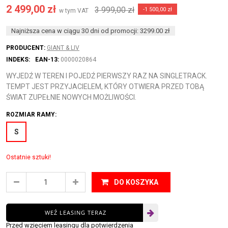
2 499,00 zł
3 999,00 zł
-1 500,00 zł
w tym VAT
Najniższa cena w ciągu 30 dni od promocji: 3299.00 zł
PRODUCENT:
GIANT & LIV
INDEKS:
EAN-13:
0000020864
WYJEDŹ W TEREN I POJEDŹ PIERWSZY RAZ NA SINGLETRACK.
TEMPT JEST PRZYJACIELEM, KTÓRY OTWIERA PRZED TOBĄ
ŚWIAT ZUPEŁNIE NOWYCH MOŻLIWOŚCI.
ROZMIAR RAMY:
S
Ostatnie sztuki!
DO KOSZYKA
WEŹ LEASING TERAZ
Przed wzięciem leasingu dla potwierdzenia