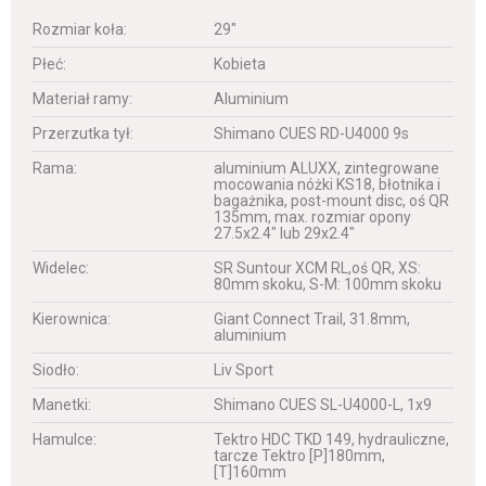
Rozmiar koła:
29"
Płeć:
Kobieta
Materiał ramy:
Aluminium
Przerzutka tył:
Shimano CUES RD-U4000 9s
Rama:
aluminium ALUXX, zintegrowane
mocowania nóżki KS18, błotnika i
bagażnika, post-mount disc, oś QR
135mm, max. rozmiar opony
27.5x2.4" lub 29x2.4"
Widelec:
SR Suntour XCM RL,oś QR, XS:
80mm skoku, S-M: 100mm skoku
Kierownica:
Giant Connect Trail, 31.8mm,
aluminium
Siodło:
Liv Sport
Manetki:
Shimano CUES SL-U4000-L, 1x9
Hamulce:
Tektro HDC TKD 149, hydrauliczne,
tarcze Tektro [P]180mm,
[T]160mm