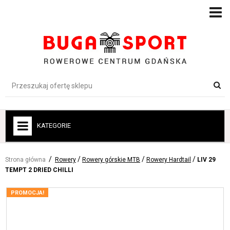
KATEGORIE
+
ROWERY
Strona główna
Rowery
Rowery górskie MTB
Rowery Hardtail
LIV 29
+
ROWERY ELEKTRYCZNE
TEMPT 2 DRIED CHILLI
+
ROWERY DLA DZIECI
PROMOCJA!
+
AKCESORIA ROWEROWE
+
ODZIEŻ-BUTY-OCHRONA