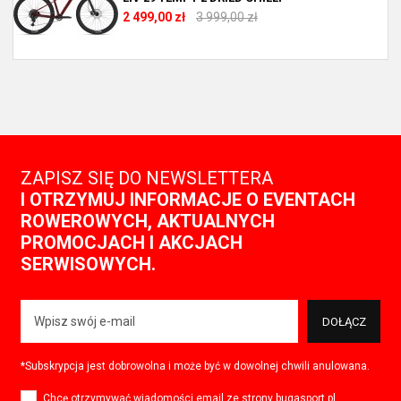
2 499,00 zł
3 999,00 zł
ZAPISZ SIĘ DO NEWSLETTERA
I OTRZYMUJ INFORMACJE O EVENTACH
ROWEROWYCH, AKTUALNYCH
PROMOCJACH I AKCJACH
SERWISOWYCH.
DOŁĄCZ
*Subskrypcja jest dobrowolna i może być w dowolnej chwili anulowana.
Chcę otrzymywać wiadomości email ze strony bugasport.pl