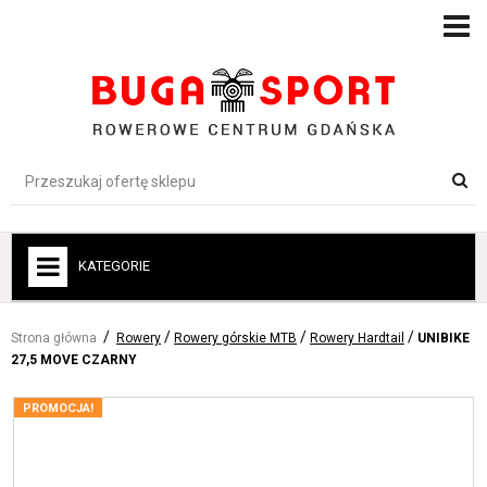
KATEGORIE
+
ROWERY
Strona główna
Rowery
Rowery górskie MTB
Rowery Hardtail
UNIBIKE
+
ROWERY ELEKTRYCZNE
27,5 MOVE CZARNY
+
ROWERY DLA DZIECI
PROMOCJA!
+
AKCESORIA ROWEROWE
+
ODZIEŻ-BUTY-OCHRONA