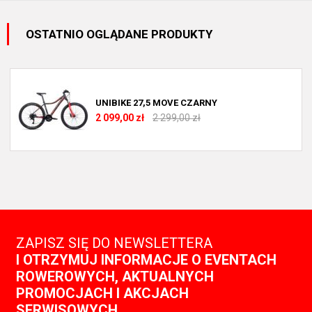
OSTATNIO OGLĄDANE PRODUKTY
UNIBIKE 27,5 MOVE CZARNY
2 099,00 zł
2 299,00 zł
ZAPISZ SIĘ DO NEWSLETTERA
I OTRZYMUJ INFORMACJE O EVENTACH
ROWEROWYCH, AKTUALNYCH
PROMOCJACH I AKCJACH
SERWISOWYCH.