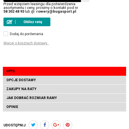
Przed wzięciem leasingu dla potwierdzenia
asortymentu i ceny, prosimy o kontakt pod nr
58 302 48 93
lub @:
rowery@bugasport.pl
Dodaj do porównania
Więcej o kosztach dostawy..
OPIS
OPCJE DOSTAWY
ZAKUPY NA RATY
JAK DOBRAĆ ROZMIAR RAMY
OPINIE
UDOSTĘPNIJ: