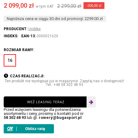
2 099,00 zł
2 299,00 zł
-200,00 zł
w tym VAT
Najniższa cena w ciągu 30 dni od promocji: 2299.00 zł
PRODUCENT:
Unibike
INDEKS:
EAN-13:
0000021620
ROZMIAR RAMY:
16
CZAS REALIZACJI:
Ten produkt nie występuje już w magazynie. Zapytaj nas o dostępność!
Tel.: +48 58 302 48 93
WEŹ LEASING TERAZ
Przed wzięciem leasingu dla potwierdzenia
asortymentu i ceny, prosimy o kontakt pod nr
58 302 48 93
lub @:
rowery@bugasport.pl