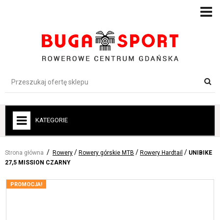
KATEGORIE
+
ROWERY
Strona główna
Rowery
Rowery górskie MTB
Rowery Hardtail
UNIBIKE
+
ROWERY ELEKTRYCZNE
27,5 MISSION CZARNY
+
ROWERY DLA DZIECI
PROMOCJA!
+
AKCESORIA ROWEROWE
+
ODZIEŻ-BUTY-OCHRONA