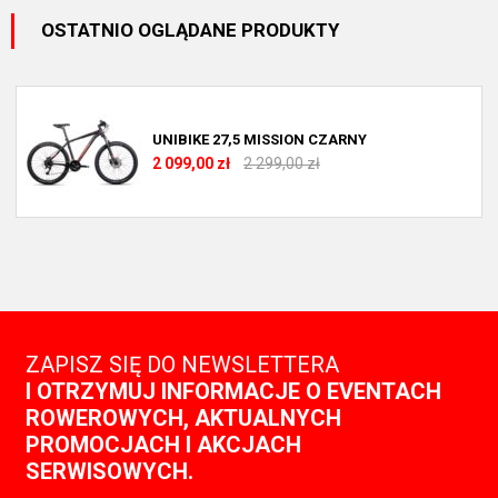
OSTATNIO OGLĄDANE PRODUKTY
UNIBIKE 27,5 MISSION CZARNY
2 099,00 zł
2 299,00 zł
ZAPISZ SIĘ DO NEWSLETTERA
I OTRZYMUJ INFORMACJE O EVENTACH
ROWEROWYCH, AKTUALNYCH
PROMOCJACH I AKCJACH
SERWISOWYCH.